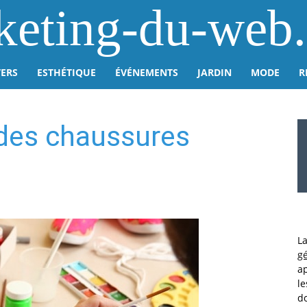
keting-du-web
VERS
ESTHÉTIQUE
ÉVÉNEMENTS
JARDIN
MODE
R
 des chaussures
L
gé
ap
le
do