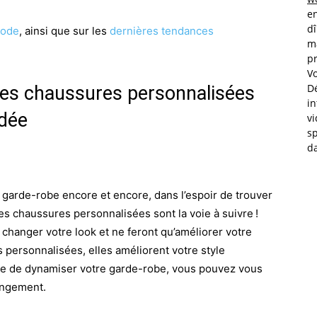
en
dî
mode
, ainsi que sur les
dernières tendances
ma
pr
V
Dé
 les chaussures personnalisées
in
idée
vi
sp
da
garde-robe encore et encore, dans l’espoir de trouver
s chaussures personnalisées sont la voie à suivre !
changer votre look et ne feront qu’améliorer votre
es personnalisées, elles améliorent votre style
te de dynamiser votre garde-robe, vous pouvez vous
hangement.